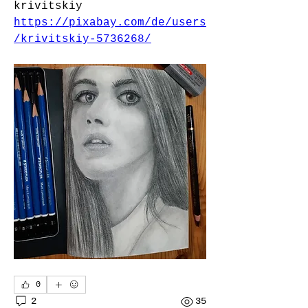
krivitskiy
https://pixabay.com/de/users
/krivitskiy-5736268/
0
2
35