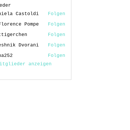
eder
niela Castoldi
Folgen
Florence Pompe
Folgen
ttigerchen
Folgen
erchen
eshnik Dvorani
Folgen
na252
Folgen
2
itglieder anzeigen