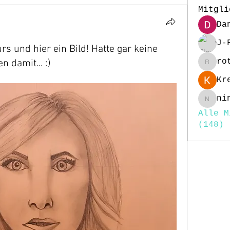
Mitgli
Da
J-
rs und hier ein Bild! Hatte gar keine
ro
 damit... :)
rottig
Kr
ni
nina25
Alle M
(148)