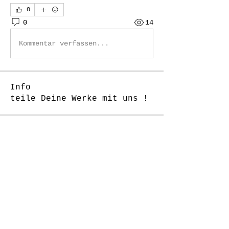
0
0
14
Kommentar verfassen...
Info
teile Deine Werke mit uns !
Mitglieder
Daniela Castoldi
Folgen
J-Florence Pompe
Folgen
rottigerchen
Folgen
rottigerchen
Kreshnik Dvorani
Folgen
nina252
Folgen
nina252