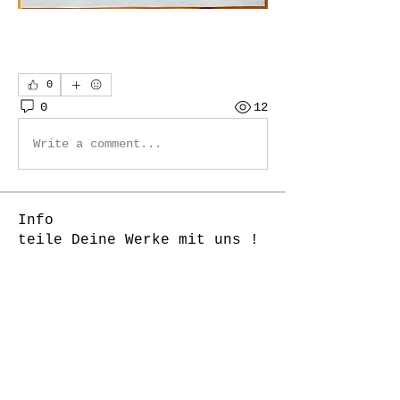
0
0
12
Write a comment...
Info
teile Deine Werke mit uns !
Mitglieder
Daniela Castoldi
Folgen
J-Florence Pompe
Folgen
rottigerchen
Folgen
rottigerchen