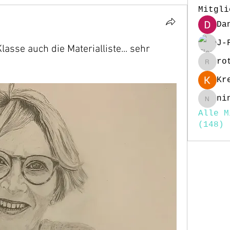
Mitgli
Da
J-
lasse auch die Materialliste... sehr
ro
rottig
Kr
ni
nina25
Alle M
(148)