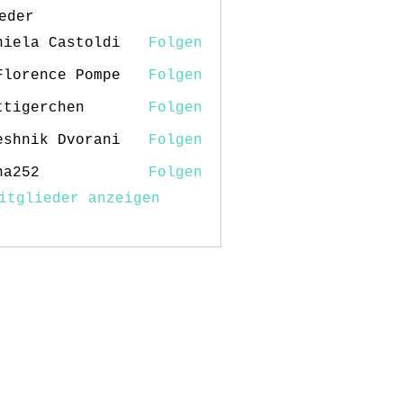
eder
niela Castoldi
Folgen
Florence Pompe
Folgen
ttigerchen
Folgen
erchen
eshnik Dvorani
Folgen
na252
Folgen
2
itglieder anzeigen