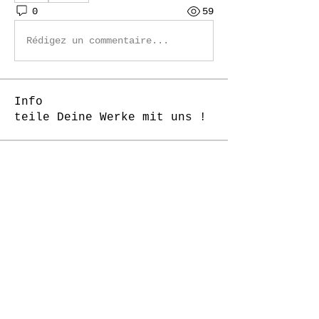
0
59
Rédigez un commentaire...
Info
teile Deine Werke mit uns !
Mitglieder
Daniela Castoldi
Folgen
J-Florence Pompe
Folgen
rottigerchen
Folgen
rottigerchen
Kreshnik Dvorani
Folgen
nina252
Folgen
nina252
Alle Mitglieder anzeigen