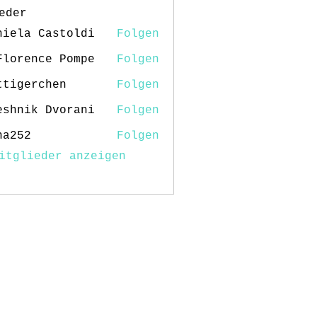
eder
niela Castoldi
Folgen
Florence Pompe
Folgen
ttigerchen
Folgen
erchen
eshnik Dvorani
Folgen
na252
Folgen
2
itglieder anzeigen