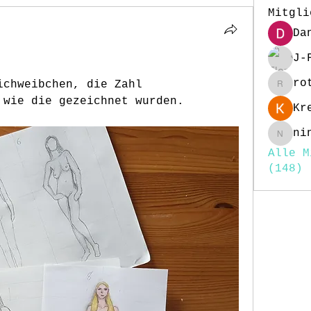
Mitgli
Da
J-
ro
ichweibchen, die Zahl 
rottig
 wie die gezeichnet wurden.
Kr
ni
nina25
Alle M
(148)