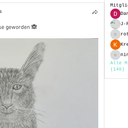
Mitgli
s
Da
J-
ase geworden 🙈
ro
rottig
Kr
ni
nina25
Alle M
(148)