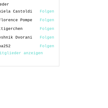
eder
niela Castoldi
Folgen
Florence Pompe
Folgen
ttigerchen
Folgen
erchen
eshnik Dvorani
Folgen
na252
Folgen
2
itglieder anzeigen