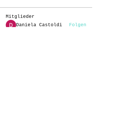
Mitglieder
Daniela Castoldi
Folgen
J-Florence Pompe
Folgen
rottigerchen
Folgen
rottigerchen
Kreshnik Dvorani
Folgen
nina252
Folgen
nina252
Alle Mitglieder anzeigen
(148)