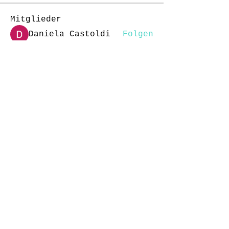
Mitglieder
Daniela Castoldi
Folgen
J-Florence Pompe
Folgen
rottigerchen
Folgen
rottigerchen
Kreshnik Dvorani
Folgen
nina252
Folgen
nina252
Alle Mitglieder anzeigen
(148)