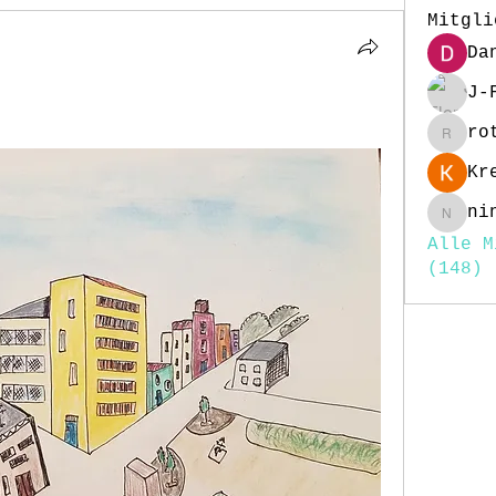
Mitgli
Da
J-
ro
rottig
Kr
ni
nina25
Alle M
(148)