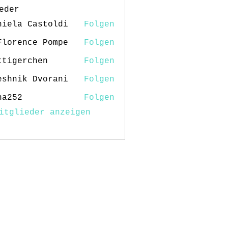
eder
niela Castoldi
Folgen
Florence Pompe
Folgen
ttigerchen
Folgen
erchen
eshnik Dvorani
Folgen
na252
Folgen
2
itglieder anzeigen