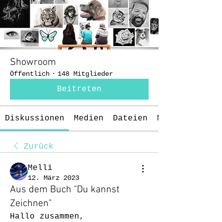
Showroom
Öffentlich
·
148 Mitglieder
Beitreten
Diskussionen
Medien
Dateien
Mitglieder
Zurück
Melli
12. März 2023
Aus dem Buch "Du kannst
Zeichnen"
Hallo zusammen, 