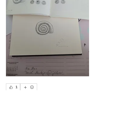
1
1
0
22
Write a comment...
Info