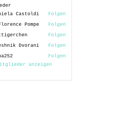
eder
niela Castoldi
Folgen
Florence Pompe
Folgen
ttigerchen
Folgen
erchen
eshnik Dvorani
Folgen
na252
Folgen
2
itglieder anzeigen