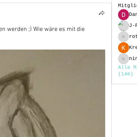
Mitgli
Da
J-
en werden ;) Wie wäre es mit die
ro
rottig
Kr
ni
nina25
Alle M
(148)