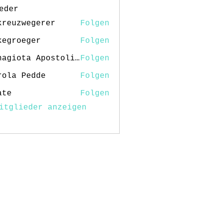
eder
kreuzwegerer
Folgen
kegroeger
Folgen
oeger
Panagiota Apostolidou
Folgen
rola Pedde
Folgen
ate
Folgen
itglieder anzeigen