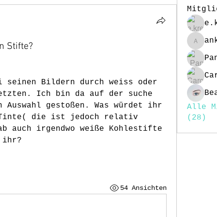
Mitgli
e.
an
 Stifte?
ankegr
Ca
i seinen Bildern durch weiss oder 
Be
etzten. Ich bin da auf der suche 
n Auswahl gestoßen. Was würdet ihr 
Alle M
Tinte( die ist jedoch relativ 
(28)
ab auch irgendwo weiße Kohlestifte 
 ihr? 
54 Ansichten